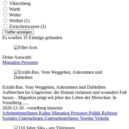
Viktorsberg
Warth
Weiler
Wolfurt (1)
Zwischenwasser (2)
Treffer anzeigen
Es wurden 35 Einträge gefunden
Deine Auswahl:
Migration
Personen
Erzähl-Bus. Vom Weggehen, Ankommen und Dableiben
Aufbrechen ins Ungewisse, die Heimat verlassen und woanders Fuß
fassen – Migration prägt seit jeher das Leben der Menschen. In
Vorarlberg......
2020-12-18 - vorarlberg museum
ArbeitnehmerInnen
Kultur
Migration
Personen
Politik
Religion
Soziales
Unternehmen
UnternehmerInnen
Vereine
Verkehr