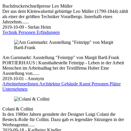
Buchdruckerschnellpresse Leo Müller
Der aus dem Kleinwalsertal gebürtige Leo Müller (1799-1844) zählt
als einer der größten Techniker Vorarlbergs. Innerhalb eines
Jahrzehnts......
2019-10-09 - Stefan Heim
Technik
Personen
Erfindungen
Am Garnmarkt: Ausstellung "Feinripp" von Margit Bartl-Frank
PORTIERHAUS | Kunsthaltestelle Feinripp - Leben in der Arbeit
Menschen im Arbeitsalltag bei der Textilfirma Huber Eine
Ausstellung von......
2019-10-01 - Anonym
ArbeitnehmerInnen
Architektur
Gebäude
Kunst
Personen
Plätze
Unternehmen
Colani & Collini
In den 1980er Jahren gestaltete der Designer Luigi Colani die
Besteck-Rolle für Collini. Dazu gab es legendäre Sitzungen in der
Werbeagentur......
2019-09-18 - Karlheinz Kindler