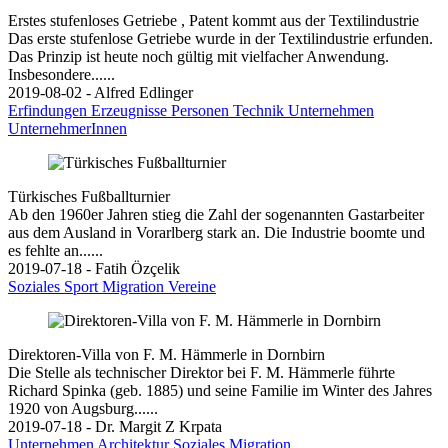
Erstes stufenloses Getriebe , Patent kommt aus der Textilindustrie
Das erste stufenlose Getriebe wurde in der Textilindustrie erfunden.
Das Prinzip ist heute noch gültig mit vielfacher Anwendung.
Insbesondere......
2019-08-02 - Alfred Edlinger
Erfindungen
Erzeugnisse
Personen
Technik
Unternehmen
UnternehmerInnen
Türkisches Fußballturnier
Ab den 1960er Jahren stieg die Zahl der sogenannten Gastarbeiter
aus dem Ausland in Vorarlberg stark an. Die Industrie boomte und
es fehlte an......
2019-07-18 - Fatih Özçelik
Soziales
Sport
Migration
Vereine
Direktoren-Villa von F. M. Hämmerle in Dornbirn
Die Stelle als technischer Direktor bei F. M. Hämmerle führte
Richard Spinka (geb. 1885) und seine Familie im Winter des Jahres
1920 von Augsburg......
2019-07-18 - Dr. Margit Z Krpata
Unternehmen
Architektur
Soziales
Migration