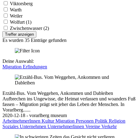
Viktorsberg
Warth
Weiler
Wolfurt (1)
Zwischenwasser (2)
Treffer anzeigen
Es wurden 35 Einträge gefunden
Deine Auswahl:
Migration
Erfindungen
Erzähl-Bus. Vom Weggehen, Ankommen und Dableiben
Aufbrechen ins Ungewisse, die Heimat verlassen und woanders Fuß
fassen – Migration prägt seit jeher das Leben der Menschen. In
Vorarlberg......
2020-12-18 - vorarlberg museum
ArbeitnehmerInnen
Kultur
Migration
Personen
Politik
Religion
Soziales
Unternehmen
UnternehmerInnen
Vereine
Verkehr