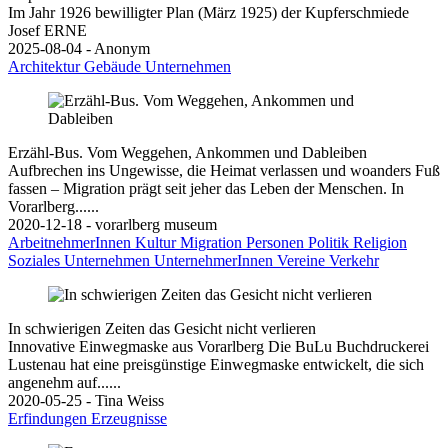
Im Jahr 1926 bewilligter Plan (März 1925) der Kupferschmiede
Josef ERNE
2025-08-04 - Anonym
Architektur
Gebäude
Unternehmen
Erzähl-Bus. Vom Weggehen, Ankommen und Dableiben
Aufbrechen ins Ungewisse, die Heimat verlassen und woanders Fuß
fassen – Migration prägt seit jeher das Leben der Menschen. In
Vorarlberg......
2020-12-18 - vorarlberg museum
ArbeitnehmerInnen
Kultur
Migration
Personen
Politik
Religion
Soziales
Unternehmen
UnternehmerInnen
Vereine
Verkehr
In schwierigen Zeiten das Gesicht nicht verlieren
Innovative Einwegmaske aus Vorarlberg Die BuLu Buchdruckerei
Lustenau hat eine preisgünstige Einwegmaske entwickelt, die sich
angenehm auf......
2020-05-25 - Tina Weiss
Erfindungen
Erzeugnisse