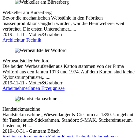
Webkeller am Bürserberg
Bevor die mechanischen Webstühle in den Fabriken
massenproduktionstauglich wurden, war die Heimweberei weit
verbreitet. Die ersten Unternehmer......
2019-11-11 - Motter&Grabherr
Architektur
Technik
Werbeaufsteller Wolford
Die beiden Werbeaufsteller aus Karton stammen von der Firma
Wolford aus den Jahren 1973 und 1974. Auf dem Karton sind kleine
Nylonstrumpfmuster,......
2019-11-11 - Motter&Grabherr
ArbeitnehmerInnen
Erzeugnisse
Handstickmaschine
Handstickmaschine „Wiesendanger & Cie“ um ca. 1890. Umgebaut
für Taschentuch-Stickrahmen. Standort: S-MAK, Stickereimuseum,
Lustenau, H......
2019-10-31 - Guntram Bösch
Ereignisse
Erzeugnisse
Kultur
Kunst
Technik
Unternehmen