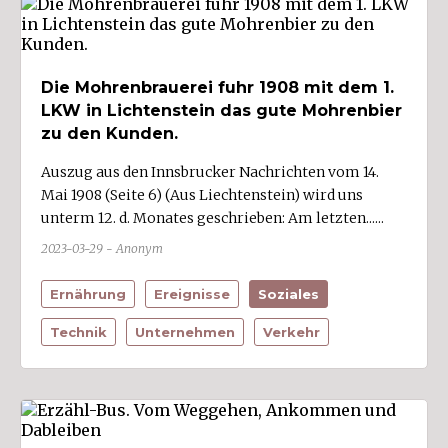
Soziales (26)
Sport (13)
Statistik (6)
Die Mohrenbrauerei fuhr 1908 mit dem 1.
Technik (49)
LKW in Lichtenstein das gute Mohrenbier
Unternehmen (78)
zu den Kunden.
UnternehmerInnen (33)
Auszug aus den Innsbrucker Nachrichten vom 14.
Mai 1908 (Seite 6) (Aus Liechtenstein) wird uns
Vereine (7)
unterm 12. d. Monates geschrieben: Am letzten......
Verkehr (37)
2023-03-29 - Anonym
Verwaltung (9)
Ernährung
Ereignisse
Soziales
Technik
Unternehmen
Verkehr
Wirtschaftszweige
Bau/Baustoffe (3)
Bildung/Wissenschaft (2)
Energie- und Wasserversorgung (5)