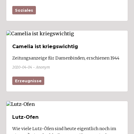
Region
Soziales
Arlbergregion (5)
Brandnertal (6)
Bregenzerwald (14)
Camelia ist kriegswichtig
Großes Walsertal (5)
Kleinwalsertal (9)
Zeitungsanzeige für Damenbinden, erschienen 1944
Klostertal (5)
2020-04-04 - Anonym
Laternsertal (5)
Erzeugnisse
Leiblachtal (8)
Montafon (17)
Rheintal (154)
Walgau (53)
Lutz-Ofen
Wie viele Lutz-Öfen sind heute eigentlich noch im