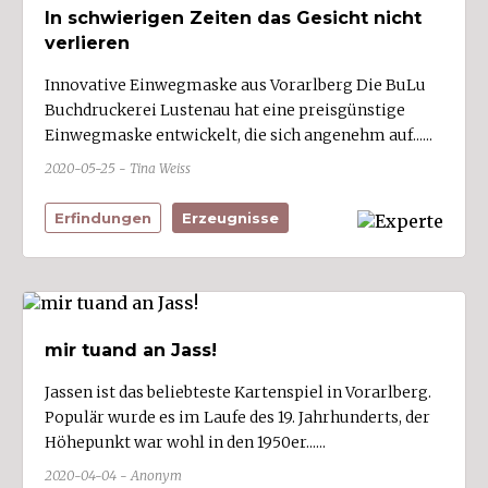
In schwierigen Zeiten das Gesicht nicht
Musik/Unterhaltung
verlieren
Nahrungs- und Genussmittel (11)
Innovative Einwegmaske aus Vorarlberg Die BuLu
öffentlicher Dienst
Buchdruckerei Lustenau hat eine preisgünstige
Einwegmaske entwickelt, die sich angenehm auf......
Papier/Bürobedarf
2020-05-25 - Tina Weiss
Politik (5)
Religion
Erfindungen
Erzeugnisse
Soziales (1)
Sport/Freizeit (3)
Stickerei (6)
Textil/Bekleidung (6)
mir tuand an Jass!
Verkehr/Transport (5)
Jassen ist das beliebteste Kartenspiel in Vorarlberg.
Populär wurde es im Laufe des 19. Jahrhunderts, der
Wirtschaftsdienste (4)
Höhepunkt war wohl in den 1950er......
2020-04-04 - Anonym