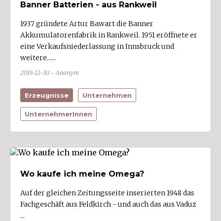
Banner Batterien - aus Rankweil
Klaus (1)
1937 gründete Artur Bawart die Banner
Klösterle
Akkumulatorenfabrik in Rankweil. 1951 eröffnete er
Koblach (1)
eine Verkaufsniederlassung in Innsbruck und
weitere......
Krumbach
2019-12-30 - Anonym
Langen bei Bregenz
Langenegg
Erzeugnisse
Unternehmen
Laterns
UnternehmerInnen
Lauterach (4)
Lech (1)
Lingenau
Lochau (2)
Wo kaufe ich meine Omega?
Lorüns (1)
Auf der gleichen Zeitungsseite inserierten 1948 das
Ludesch (2)
Fachgeschäft aus Feldkirch - und auch das aus Vaduz
...
Lustenau (22)