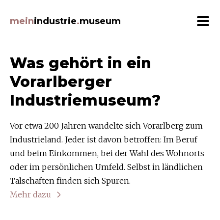
Beiträge Filtern
mein
industrie
.
museum
Themen
Was gehört in ein
ArbeitnehmerInnen (22)
Vorarlberger
Architektur (24)
Industriemuseum?
Auszeichnungen (8)
Bildung (8)
Vor etwa 200 Jahren wandelte sich Vorarlberg zum
Ernährung (20)
Industrieland. Jeder ist davon betroffen: Im Beruf
Ereignisse (18)
und beim Einkommen, bei der Wahl des Wohnorts
Erfindungen (20)
oder im persönlichen Umfeld. Selbst in ländlichen
Erzeugnisse (38)
Talschaften finden sich Spuren.
Gebäude (33)
Mehr dazu
Grafik (12)