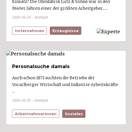
Einsatz? Die Ofenfabrik Lutz & Söhne war in den
Ort
1940er Jahren einer der größten Arbeitgeber......
Alberschwende (1)
2020-01-20 - Anonym
Altach (1)
Unternehmen
Erzeugnisse
Andelsbuch (1)
Au
Bartholomäberg (2)
Bezau (1)
Personalsuche damals
Bildstein (2)
Auch schon 1871 suchten die Betriebe der
Bizau
Vorarlberger Wirtschaft und Industrie Arbeitskräfte
...
Blons
2020-01-02 - Anonym
Bludenz (14)
Bludesch (4)
ArbeitnehmerInnen
Soziales
Brand (1)
Bregenz (21)