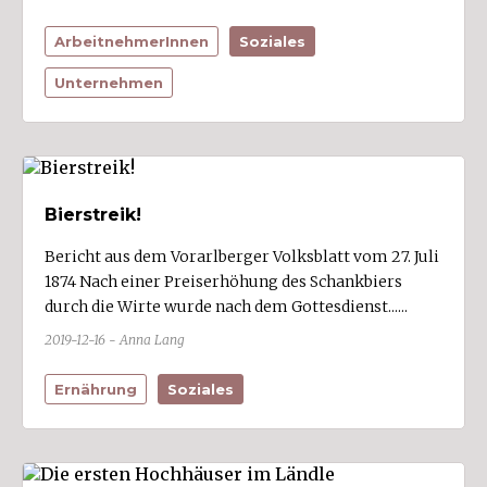
Stallehr (1)
ArbeitnehmerInnen
Soziales
Sulz (1)
Unternehmen
Sulzberg (1)
Thüringen (3)
Thüringerberg
Tschagguns (2)
Bierstreik!
Übersaxen (1)
Bericht aus dem Vorarlberger Volksblatt vom 27. Juli
Vandans
1874 Nach einer Preiserhöhung des Schankbiers
Viktorsberg
durch die Wirte wurde nach dem Gottesdienst......
Warth
2019-12-16 - Anna Lang
Weiler
Ernährung
Soziales
Wolfurt (1)
Zwischenwasser (2)