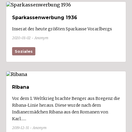
Buch
Bürs (3)
Sparkassenwerbung 1936
Bürserberg (1)
Inserat der heute größten Sparkasse Vorarlbergs
Dalaas (1)
2020-01-02 - Anonym
Damüls
Soziales
Doren (1)
Dornbirn (37)
Düns
Dünserberg (1)
Ribana
Egg
Vor dem 1. Weltkrieg brachte Benger aus Bregenz die
Eichenberg
Ribana-Linie heraus. Diese wurde nach dem
Feldkirch (36)
Indianermädchen Ribana aus den Romanen von
Karl......
Fontanella
2019-12-31 - Anonym
Frastanz (3)