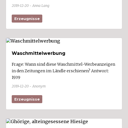
2019-12-20 - Anna Lang
Mäder (1)
Meiningen (1)
Erzeugnisse
Mellau
Mittelberg (4)
Möggers
Nenzing (2)
Waschmittelwerbung
Nüziders (2)
Frage: Wann sind diese Waschmittel-Werbeanzeigen
Raggal
in den Zeitungen im Ländle erschienen? Antwort:
1939
Rankweil (10)
2019-12-20 - Anonym
Reuthe
Riefensberg
Erzeugnisse
Röns
Röthis
Sankt Anton im Montafon