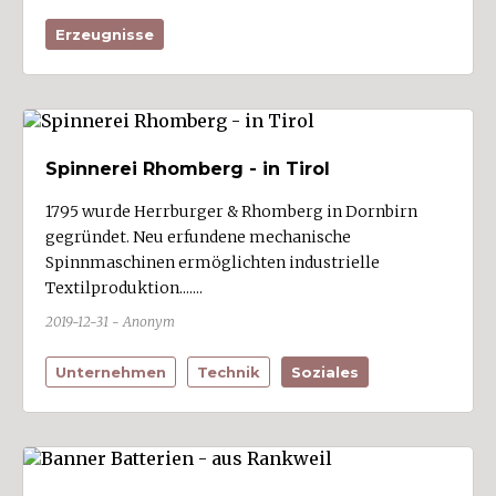
Fraxern
Erzeugnisse
Fußach (3)
Gaißau (1)
Gaschurn
Göfis (2)
Spinnerei Rhomberg - in Tirol
Götzis (10)
1795 wurde Herrburger & Rhomberg in Dornbirn
gegründet. Neu erfundene mechanische
Hard (7)
Spinnmaschinen ermöglichten industrielle
Hittisau
Textilproduktion.......
Höchst (3)
2019-12-31 - Anonym
Hörbranz (1)
Unternehmen
Technik
Soziales
Hohenems (6)
Hohenweiler
Innerbraz
Kennelbach (3)