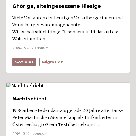
Ghörige, alteingesessene Hiesige
Sankt Gallenkirch
Sankt Gerold
Viele Vorfahren der heutigen Vorarlbergerinnen und
Vorarlberger waren sogenannte
Satteins (2)
Wirtschaftsflüchtlinge. Besonders trifft das auf die
Schlins (3)
Walserfamilien......
Schnepfau
2019-12-20 - Anonym
Schnifis (1)
Soziales
Migration
Schoppernau
Schröcken
Schruns (4)
Schwarzach (3)
Nachtschicht
Schwarzenberg
1978 arbeitete der damals gerade 20 Jahre alte Hans-
Sibratsgfäll
Peter Martin drei Monate lang als Hilfsarbeiter in
Silbertal
Österreichs größtem Textilbetrieb und......
Sonntag
2019-12-19 - Anonym