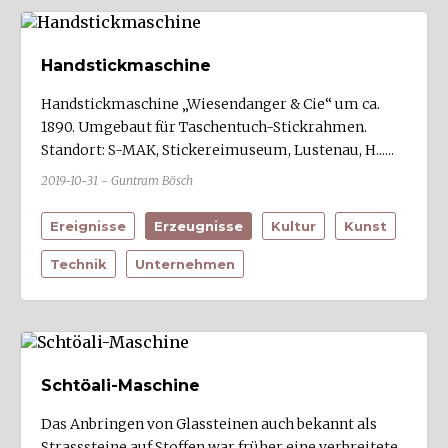
Handstickmaschine
Handstickmaschine „Wiesendanger & Cie“ um ca.
1890. Umgebaut für Taschentuch-Stickrahmen.
Standort: S-MAK, Stickereimuseum, Lustenau, H......
2019-10-31 - Guntram Bösch
Ereignisse
Erzeugnisse
Kultur
Kunst
Technik
Unternehmen
Schtöali-Maschine
Das Anbringen von Glassteinen auch bekannt als
Strasssteine auf Stoffen war früher eine verbreitete