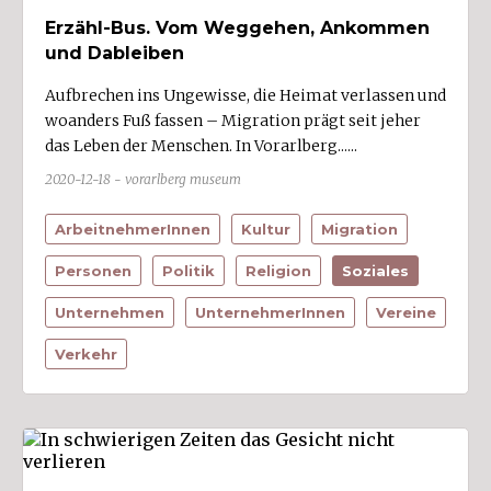
Erzähl-Bus. Vom Weggehen, Ankommen
Fahrzeuge (3)
und Dableiben
Finanzen/Versicherungen
Aufbrechen ins Ungewisse, die Heimat verlassen und
Gastgewerbe/Fremdenverkehr (1)
woanders Fuß fassen – Migration prägt seit jeher
Gesundheit/Körperpflege (2)
das Leben der Menschen. In Vorarlberg......
Glas (1)
2020-12-18 - vorarlberg museum
Grafik/Werbung (2)
ArbeitnehmerInnen
Kultur
Migration
Handel (2)
Personen
Politik
Religion
Soziales
Handwerk (2)
Unternehmen
UnternehmerInnen
Vereine
Haushalt
Holzverarbeitung
Verkehr
Kunst/Kultur
Kunststoff/Chemie
Land- und Forstwirtschaft (1)
Metall/Elektro/Elektronik (6)