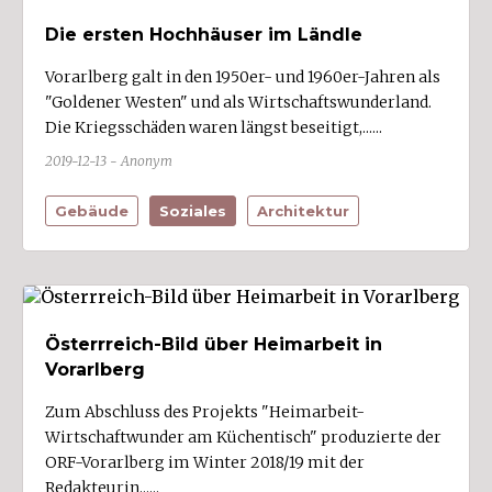
Die ersten Hochhäuser im Ländle
Treffer anzeigen
Vorarlberg galt in den 1950er- und 1960er-Jahren als
"Goldener Westen" und als Wirtschaftswunderland.
Die Kriegsschäden waren längst beseitigt,......
2019-12-13 - Anonym
Gebäude
Soziales
Architektur
Österrreich-Bild über Heimarbeit in
Vorarlberg
Zum Abschluss des Projekts "Heimarbeit-
Wirtschaftwunder am Küchentisch" produzierte der
ORF-Vorarlberg im Winter 2018/19 mit der
Redakteurin......