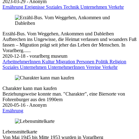
2023-03-29 - Anonym
Ernährung
Ereignisse
Soziales
Technik
Unternehmen
Verkehr
Erzähl-Bus. Vom Weggehen, Ankommen und Dableiben
Aufbrechen ins Ungewisse, die Heimat verlassen und woanders Fuß
fassen – Migration prägt seit jeher das Leben der Menschen. In
Vorarlberg......
2020-12-18 - vorarlberg museum
ArbeitnehmerInnen
Kultur
Migration
Personen
Politik
Religion
Soziales
Unternehmen
UnternehmerInnen
Vereine
Verkehr
Charakter kann man kaufen
Beziehungsweise konnte man. "Charakter", eine Biersorte von
Fohrenburger aus den 1990ern
2020-05-16 - Anonym
Ernährung
Lebensmittelkarte
Von Mai 1945 bis Mitte 1953 wurden in Vorarlberg