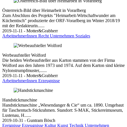
Österrreich-Bild über Heimarbeit in Vorarlberg
Zum Abschluss des Projekts "Heimarbeit-Wirtschaftwunder am
Küchentisch" produzierte der ORF-Vorarlberg im Winter 2018/19
mit der Redakteurin......
2019-11-11 - Motter&Grabherr
ArbeitnehmerInnen
Recht
Unternehmen
Soziales
Werbeaufsteller Wolford
Die beiden Werbeaufsteller aus Karton stammen von der Firma
Wolford aus den Jahren 1973 und 1974. Auf dem Karton sind kleine
Nylonstrumpfmuster,......
2019-11-11 - Motter&Grabherr
ArbeitnehmerInnen
Erzeugnisse
Handstickmaschine
Handstickmaschine „Wiesendanger & Cie“ um ca. 1890. Umgebaut
für Taschentuch-Stickrahmen. Standort: S-MAK, Stickereimuseum,
Lustenau, H......
2019-10-31 - Guntram Bösch
Ereignisse
Erzeugnisse
Kultur
Kunst
Technik
Unternehmen