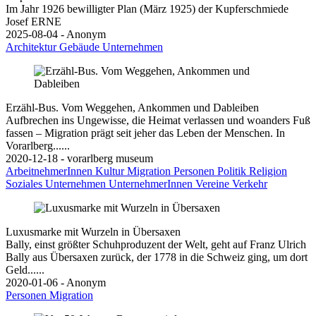
Im Jahr 1926 bewilligter Plan (März 1925) der Kupferschmiede
Josef ERNE
2025-08-04 - Anonym
Architektur
Gebäude
Unternehmen
Erzähl-Bus. Vom Weggehen, Ankommen und Dableiben
Aufbrechen ins Ungewisse, die Heimat verlassen und woanders Fuß
fassen – Migration prägt seit jeher das Leben der Menschen. In
Vorarlberg......
2020-12-18 - vorarlberg museum
ArbeitnehmerInnen
Kultur
Migration
Personen
Politik
Religion
Soziales
Unternehmen
UnternehmerInnen
Vereine
Verkehr
Luxusmarke mit Wurzeln in Übersaxen
Bally, einst größter Schuhproduzent der Welt, geht auf Franz Ulrich
Bally aus Übersaxen zurück, der 1778 in die Schweiz ging, um dort
Geld......
2020-01-06 - Anonym
Personen
Migration