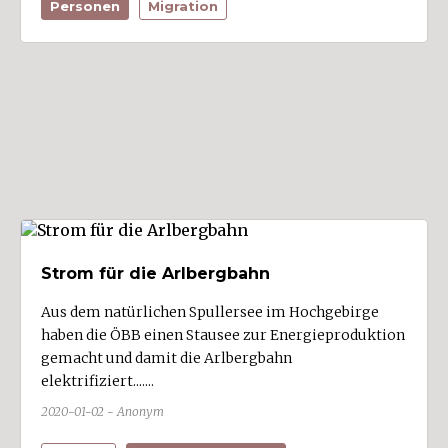
Personen
Migration
Ort
Alberschwende (1)
Altach (1)
Andelsbuch (1)
Au
Bartholomäberg (2)
Bezau (1)
Bildstein (2)
Strom für die Arlbergbahn
Bizau
Blons
Aus dem natürlichen Spullersee im Hochgebirge
haben die ÖBB einen Stausee zur Energieproduktion
Bludenz (14)
gemacht und damit die Arlbergbahn
Bludesch (4)
elektrifiziert.......
Brand (1)
2020-01-02 - Anonym
Bregenz (21)