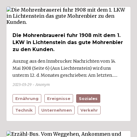
Soziales (26)
Sport (13)
Statistik (6)
Technik (49)
Die Mohrenbrauerei fuhr 1908 mit dem 1.
Unternehmen (78)
LKW in Lichtenstein das gute Mohrenbier
zu den Kunden.
UnternehmerInnen (33)
Vereine (7)
Auszug aus den Innsbrucker Nachrichten vom 14.
Mai 1908 (Seite 6) (Aus Liechtenstein) wird uns
Verkehr (37)
unterm 12. d. Monates geschrieben: Am letzten......
Verwaltung (9)
2023-03-29 - Anonym
Ernährung
Ereignisse
Soziales
Wirtschaftszweige
Technik
Unternehmen
Verkehr
Bau/Baustoffe (3)
Bildung/Wissenschaft (2)
Energie- und Wasserversorgung (5)