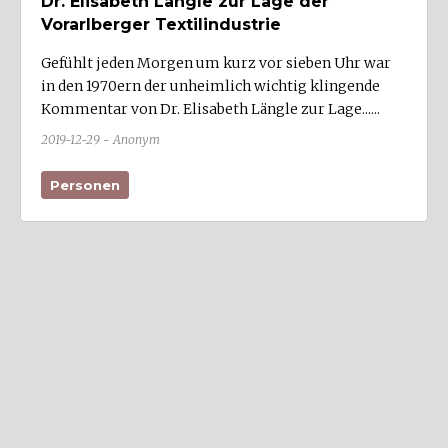
Dr. Elisabeth Längle zur Lage der
Sankt Gallenkirch
Vorarlberger Textilindustrie
Sankt Gerold
Gefühlt jeden Morgen um kurz vor sieben Uhr war
in den 1970ern der unheimlich wichtig klingende
Satteins (2)
Kommentar von Dr. Elisabeth Längle zur Lage......
Schlins (3)
2019-12-29 - Anonym
Schnepfau
Schnifis (1)
Personen
Schoppernau
Schröcken
Schruns (4)
Schwarzach (3)
Schwarzenberg
Sibratsgfäll
Silbertal
Sonntag