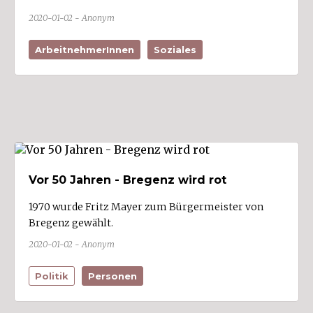
Fraxern
2020-01-02 - Anonym
Fußach (3)
ArbeitnehmerInnen
Soziales
Gaißau (1)
Gaschurn
Göfis (2)
Götzis (10)
Hard (7)
Hittisau
Vor 50 Jahren - Bregenz wird rot
Höchst (3)
1970 wurde Fritz Mayer zum Bürgermeister von
Hörbranz (1)
Bregenz gewählt.
Hohenems (6)
2020-01-02 - Anonym
Hohenweiler
Politik
Personen
Innerbraz
Kennelbach (3)