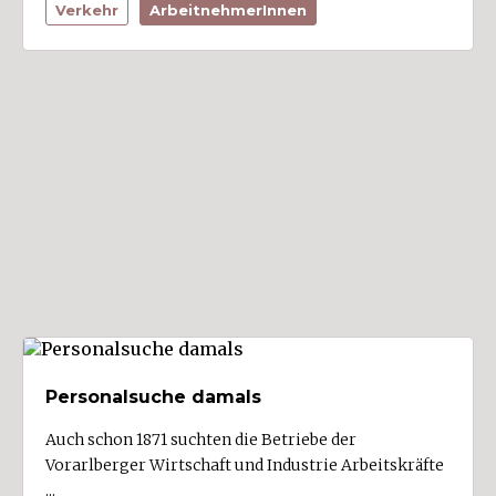
Verkehr
ArbeitnehmerInnen
Buch
Bürs (3)
Bürserberg (1)
Dalaas (1)
Damüls
Doren (1)
Dornbirn (37)
Düns
Dünserberg (1)
Egg
Eichenberg
Personalsuche damals
Feldkirch (36)
Auch schon 1871 suchten die Betriebe der
Fontanella
Vorarlberger Wirtschaft und Industrie Arbeitskräfte
Frastanz (3)
...