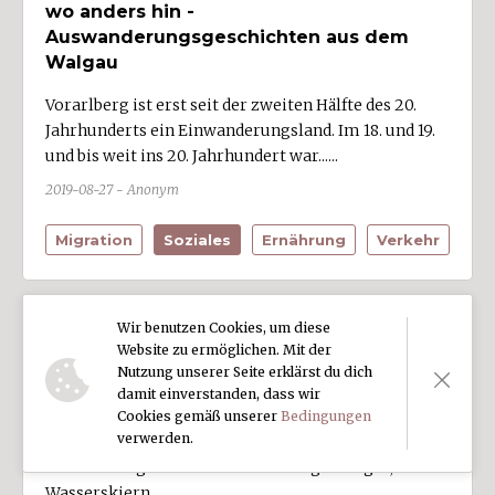
wo anders hin -
Auswanderungsgeschichten aus dem
Walgau
Vorarlberg ist erst seit der zweiten Hälfte des 20.
Jahrhunderts ein Einwanderungsland. Im 18. und 19.
und bis weit ins 20. Jahrhundert war......
2019-08-27 - Anonym
Migration
Soziales
Ernährung
Verkehr
Wir benutzen Cookies, um diese
Website zu ermöglichen. Mit der
Egon Zimmermann (1939 - 2019)
Nutzung unserer Seite erklärst du dich
damit einverstanden, dass wir
Skirennläufer, Weltmeister und Olympiasieger Egon
Cookies gemäß unserer
Bedingungen
verwerden.
Zimmermann aus Lech machte auch beim
Drachenfliegen am Bodensee eine gute Figur, auf
Wasserskiern......