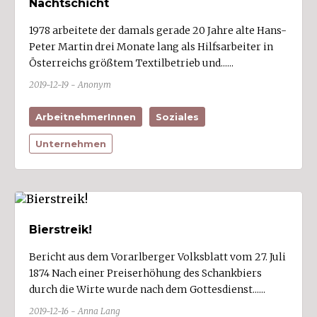
Nachtschicht
1978 arbeitete der damals gerade 20 Jahre alte Hans-
Peter Martin drei Monate lang als Hilfsarbeiter in
Treffer anzeigen
Österreichs größtem Textilbetrieb und......
2019-12-19 - Anonym
ArbeitnehmerInnen
Soziales
Unternehmen
Bierstreik!
Bericht aus dem Vorarlberger Volksblatt vom 27. Juli
1874 Nach einer Preiserhöhung des Schankbiers
durch die Wirte wurde nach dem Gottesdienst......
2019-12-16 - Anna Lang