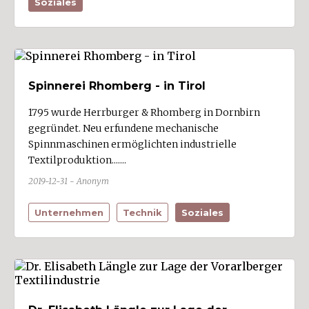
Soziales
Mäder (1)
Meiningen (1)
Mellau
Mittelberg (4)
Spinnerei Rhomberg - in Tirol
Möggers
1795 wurde Herrburger & Rhomberg in Dornbirn
Nenzing (2)
gegründet. Neu erfundene mechanische
Spinnmaschinen ermöglichten industrielle
Nüziders (2)
Textilproduktion.......
Raggal
2019-12-31 - Anonym
Rankweil (10)
Unternehmen
Technik
Soziales
Reuthe
Riefensberg
Röns
Röthis
Sankt Anton im Montafon