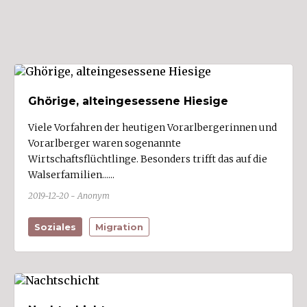
Stallehr (1)
Sulz (1)
Sulzberg (1)
Thüringen (3)
Ghörige, alteingesessene Hiesige
Thüringerberg
Tschagguns (2)
Viele Vorfahren der heutigen Vorarlbergerinnen und
Vorarlberger waren sogenannte
Übersaxen (1)
Wirtschaftsflüchtlinge. Besonders trifft das auf die
Vandans
Walserfamilien......
Viktorsberg
2019-12-20 - Anonym
Warth
Soziales
Migration
Weiler
Wolfurt (1)
Zwischenwasser (2)