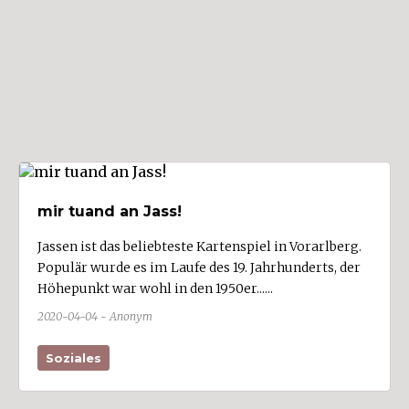
Musik/Unterhaltung
Nahrungs- und Genussmittel (11)
öffentlicher Dienst
Papier/Bürobedarf
Politik (5)
Religion
Soziales (1)
mir tuand an Jass!
Sport/Freizeit (3)
Jassen ist das beliebteste Kartenspiel in Vorarlberg.
Stickerei (6)
Populär wurde es im Laufe des 19. Jahrhunderts, der
Höhepunkt war wohl in den 1950er......
Textil/Bekleidung (6)
2020-04-04 - Anonym
Verkehr/Transport (5)
Wirtschaftsdienste (4)
Soziales