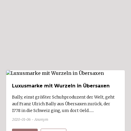
Region
Arlbergregion (5)
Brandnertal (6)
Bregenzerwald (14)
Großes Walsertal (5)
Kleinwalsertal (9)
Klostertal (5)
Laternsertal (5)
Leiblachtal (8)
Luxusmarke mit Wurzeln in Übersaxen
Montafon (17)
Bally, einst größter Schuhproduzent der Welt, geht
Rheintal (154)
auf Franz Ulrich Bally aus Übersaxen zurück, der
1778 in die Schweiz ging, um dort Geld......
Walgau (53)
2020-01-06 - Anonym