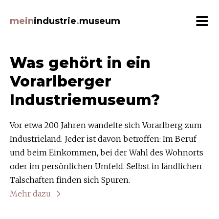
Beiträge Filtern
mein
industrie
.
museum
Themen
Was gehört in ein
ArbeitnehmerInnen (22)
Vorarlberger
Architektur (24)
Industriemuseum?
Auszeichnungen (8)
Bildung (8)
Vor etwa 200 Jahren wandelte sich Vorarlberg zum
Ernährung (20)
Industrieland. Jeder ist davon betroffen: Im Beruf
Ereignisse (18)
und beim Einkommen, bei der Wahl des Wohnorts
Erfindungen (20)
oder im persönlichen Umfeld. Selbst in ländlichen
Erzeugnisse (38)
Talschaften finden sich Spuren.
Gebäude (33)
Mehr dazu
Grafik (12)