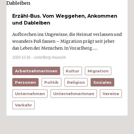
Fahrzeuge (3)
Erzähl-Bus. Vom Weggehen, Ankommen
Finanzen/Versicherungen
und Dableiben
Gastgewerbe/Fremdenverkehr (1)
Aufbrechen ins Ungewisse, die Heimat verlassen und
Gesundheit/Körperpflege (2)
woanders Fuß fassen – Migration prägt seit jeher
Glas (1)
das Leben der Menschen. In Vorarlberg......
Grafik/Werbung (2)
2020-12-18 - vorarlberg museum
Handel (2)
ArbeitnehmerInnen
Kultur
Migration
Handwerk (2)
Personen
Politik
Religion
Soziales
Haushalt
Unternehmen
UnternehmerInnen
Vereine
Holzverarbeitung
Kunst/Kultur
Verkehr
Kunststoff/Chemie
Land- und Forstwirtschaft (1)
Metall/Elektro/Elektronik (6)