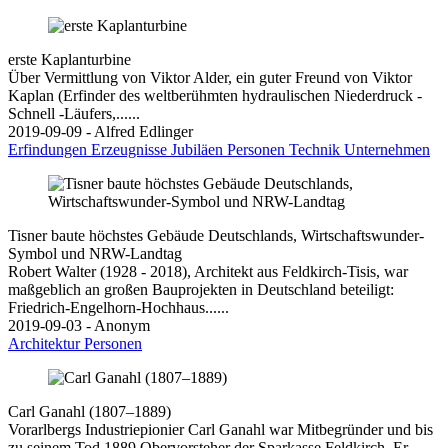
erste Kaplanturbine
Über Vermittlung von Viktor Alder, ein guter Freund von Viktor
Kaplan (Erfinder des weltberühmten hydraulischen Niederdruck -
Schnell -Läufers,......
2019-09-09 - Alfred Edlinger
Erfindungen
Erzeugnisse
Jubiläen
Personen
Technik
Unternehmen
Tisner baute höchstes Gebäude Deutschlands, Wirtschaftswunder-
Symbol und NRW-Landtag
Robert Walter (1928 - 2018), Architekt aus Feldkirch-Tisis, war
maßgeblich an großen Bauprojekten in Deutschland beteiligt:
Friedrich-Engelhorn-Hochhaus......
2019-09-03 - Anonym
Architektur
Personen
Carl Ganahl (1807–1889)
Vorarlbergs Industriepionier Carl Ganahl war Mitbegründer und bis
zu seinem Tod 1889 Obervorsteher der Sparkasse Feldkirch. Er