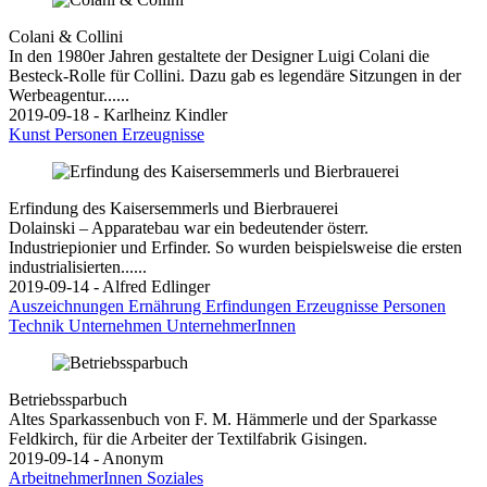
Colani & Collini
In den 1980er Jahren gestaltete der Designer Luigi Colani die
Besteck-Rolle für Collini. Dazu gab es legendäre Sitzungen in der
Werbeagentur......
2019-09-18 - Karlheinz Kindler
Kunst
Personen
Erzeugnisse
Erfindung des Kaisersemmerls und Bierbrauerei
Dolainski – Apparatebau war ein bedeutender österr.
Industriepionier und Erfinder. So wurden beispielsweise die ersten
industrialisierten......
2019-09-14 - Alfred Edlinger
Auszeichnungen
Ernährung
Erfindungen
Erzeugnisse
Personen
Technik
Unternehmen
UnternehmerInnen
Betriebssparbuch
Altes Sparkassenbuch von F. M. Hämmerle und der Sparkasse
Feldkirch, für die Arbeiter der Textilfabrik Gisingen.
2019-09-14 - Anonym
ArbeitnehmerInnen
Soziales