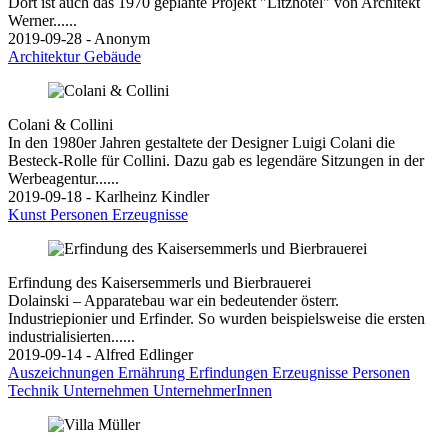
Dort ist auch das 1970 geplante Projekt "Litzhotel" von Architekt
Werner......
2019-09-28 - Anonym
Architektur
Gebäude
Colani & Collini
In den 1980er Jahren gestaltete der Designer Luigi Colani die
Besteck-Rolle für Collini. Dazu gab es legendäre Sitzungen in der
Werbeagentur......
2019-09-18 - Karlheinz Kindler
Kunst
Personen
Erzeugnisse
Erfindung des Kaisersemmerls und Bierbrauerei
Dolainski – Apparatebau war ein bedeutender österr.
Industriepionier und Erfinder. So wurden beispielsweise die ersten
industrialisierten......
2019-09-14 - Alfred Edlinger
Auszeichnungen
Ernährung
Erfindungen
Erzeugnisse
Personen
Technik
Unternehmen
UnternehmerInnen