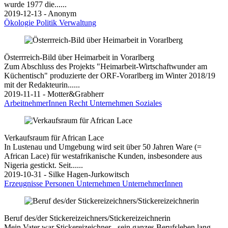
wurde 1977 die......
2019-12-13 - Anonym
Ökologie
Politik
Verwaltung
Österrreich-Bild über Heimarbeit in Vorarlberg
Zum Abschluss des Projekts "Heimarbeit-Wirtschaftwunder am
Küchentisch" produzierte der ORF-Vorarlberg im Winter 2018/19
mit der Redakteurin......
2019-11-11 - Motter&Grabherr
ArbeitnehmerInnen
Recht
Unternehmen
Soziales
Verkaufsraum für African Lace
In Lustenau und Umgebung wird seit über 50 Jahren Ware (=
African Lace) für westafrikanische Kunden, insbesondere aus
Nigeria gestickt. Seit......
2019-10-31 - Silke Hagen-Jurkowitsch
Erzeugnisse
Personen
Unternehmen
UnternehmerInnen
Beruf des/der Stickereizeichners/Stickereizeichnerin
Mein Vater war Stickereizeichner - sein ganzes Berufsleben lang.