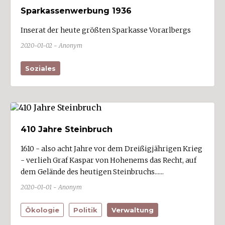
Sparkassenwerbung 1936
Mäder (1)
Meiningen (1)
Inserat der heute größten Sparkasse Vorarlbergs
Mellau
2020-01-02 - Anonym
Mittelberg (4)
Soziales
Möggers
Nenzing (2)
Nüziders (2)
Raggal
410 Jahre Steinbruch
Rankweil (10)
1610 - also acht Jahre vor dem Dreißigjährigen Krieg
Reuthe
- verlieh Graf Kaspar von Hohenems das Recht, auf
dem Gelände des heutigen Steinbruchs......
Riefensberg
2020-01-01 - Anonym
Röns
Röthis
Ökologie
Politik
Verwaltung
Sankt Anton im Montafon