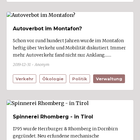
Sankt Gallenkirch
Sankt Gerold
Satteins (2)
Autoverbot im Montafon?
Schlins (3)
Schon vor rund hundert Jahren wurde im Montafon
Schnepfau
heftig über Verkehr und Mobilität diskutiert. Immer
mehr Autoverkehr fand nicht nur Anklang.......
Schnifis (1)
2019-12-31 - Anonym
Schoppernau
Schröcken
Verkehr
Ökologie
Politik
Verwaltung
Schruns (4)
Schwarzach (3)
Schwarzenberg
Spinnerei Rhomberg - in Tirol
Sibratsgfäll
Silbertal
1795 wurde Herrburger & Rhomberg in Dornbirn
gegründet. Neu erfundene mechanische
Sonntag