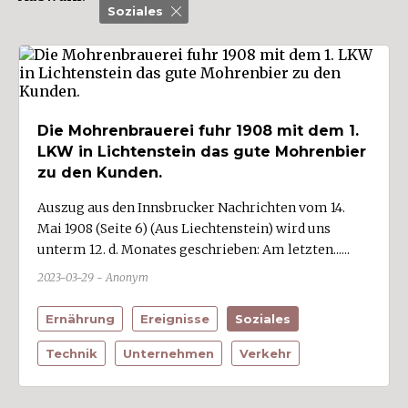
Soziales (26)
Soziales
Sport (13)
Statistik (6)
Technik (49)
Unternehmen (78)
Die Mohrenbrauerei fuhr 1908 mit dem 1.
UnternehmerInnen (33)
LKW in Lichtenstein das gute Mohrenbier
zu den Kunden.
Vereine (7)
Verkehr (37)
Auszug aus den Innsbrucker Nachrichten vom 14.
Mai 1908 (Seite 6) (Aus Liechtenstein) wird uns
Verwaltung (9)
unterm 12. d. Monates geschrieben: Am letzten......
2023-03-29 - Anonym
Wirtschaftszweige
Ernährung
Ereignisse
Soziales
Bau/Baustoffe (3)
Technik
Unternehmen
Verkehr
Bildung/Wissenschaft (2)
Energie- und Wasserversorgung (5)