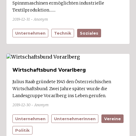
Spinnmaschinen ermöglichten industrielle
Stallehr (1)
Textilproduktion.......
Sulz (1)
2019-12-31 - Anonym
Sulzberg (1)
Unternehmen
Technik
Soziales
Thüringen (3)
Thüringerberg
Tschagguns (2)
Übersaxen (1)
Wirtschaftsbund Vorarlberg
Vandans
Julius Raab gründete 1945 den Österreichischen
Viktorsberg
Wirtschaftsbund. Zwei Jahre später wurde die
Warth
Landesgruppe Vorarlberg ins Leben gerufen.
Weiler
2019-12-30 - Anonym
Wolfurt (1)
Unternehmen
UnternehmerInnen
Vereine
Zwischenwasser (2)
Politik