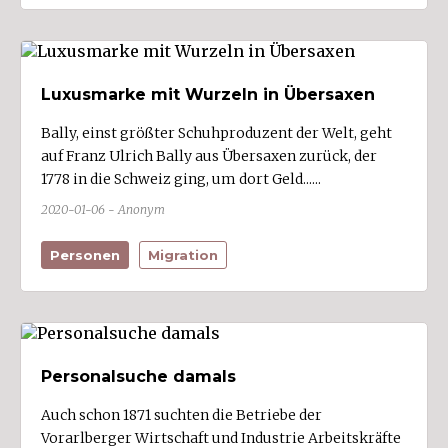
Fraxern
Fußach (3)
Gaißau (1)
Luxusmarke mit Wurzeln in Übersaxen
Gaschurn
Bally, einst größter Schuhproduzent der Welt, geht
Göfis (2)
auf Franz Ulrich Bally aus Übersaxen zurück, der
1778 in die Schweiz ging, um dort Geld......
Götzis (10)
2020-01-06 - Anonym
Hard (7)
Hittisau
Personen
Migration
Höchst (3)
Hörbranz (1)
Hohenems (6)
Hohenweiler
Personalsuche damals
Innerbraz
Auch schon 1871 suchten die Betriebe der
Vorarlberger Wirtschaft und Industrie Arbeitskräfte
Kennelbach (3)