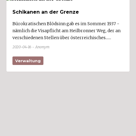
Region
Schikanen an der Grenze
Arlbergregion (5)
Bürokratischen Blödsinn gab es im Sommer 1937 -
Brandnertal (6)
nämlich die Visapflicht am Heilbronner Weg, der an
Bregenzerwald (14)
verschiedenen Stellen über österreichisches......
Großes Walsertal (5)
2020-04-16 - Anonym
Kleinwalsertal (9)
Verwaltung
Klostertal (5)
Laternsertal (5)
Leiblachtal (8)
Montafon (17)
Rheintal (154)
Walgau (53)