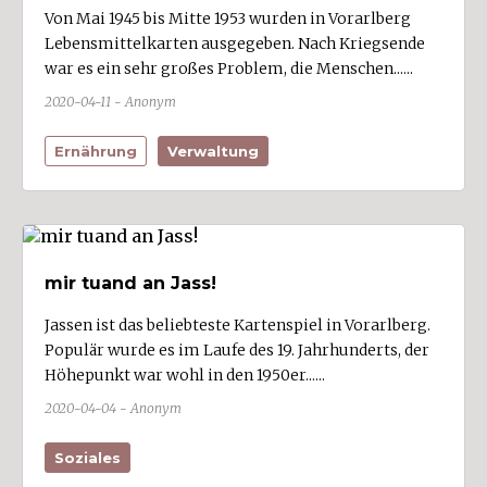
Von Mai 1945 bis Mitte 1953 wurden in Vorarlberg
Buch
Lebensmittelkarten ausgegeben. Nach Kriegsende
Bürs (3)
war es ein sehr großes Problem, die Menschen......
Bürserberg (1)
2020-04-11 - Anonym
Dalaas (1)
Ernährung
Verwaltung
Damüls
Doren (1)
Dornbirn (37)
Düns
mir tuand an Jass!
Dünserberg (1)
Jassen ist das beliebteste Kartenspiel in Vorarlberg.
Egg
Populär wurde es im Laufe des 19. Jahrhunderts, der
Eichenberg
Höhepunkt war wohl in den 1950er......
Feldkirch (36)
2020-04-04 - Anonym
Fontanella
Soziales
Frastanz (3)