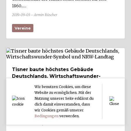
1860......
2019-09-03 - Armin Rüscher
Vereine
Tisner baute höchstes Gebäude
Deutschlands, Wirtschaftswunder-
Symbol und NRW-Landtag
Wir benutzen Cookies, um diese
Website zu ermöglichen. Mit der
Robert Walter (1928 - 2018), Architekt aus Feldkirch-
Nutzung unserer Seite erklärst du
Tisis, war maßgeblich an großen Bauprojekten in
dich damit einverstanden, dass
Deutschland beteiligt: Friedrich-Engelhorn-
wir Cookies gemäß unserer
Hochhaus......
Bedingungen
verwerden.
2019-09-03 - Anonym