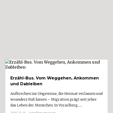
Fahrzeuge (3)
Finanzen/Versicherungen
Gastgewerbe/Fremdenverkehr (1)
Gesundheit/Körperpflege (2)
Glas (1)
Grafik/Werbung (2)
Handel (2)
Handwerk (2)
Haushalt
Erzähl-Bus. Vom Weggehen, Ankommen
Holzverarbeitung
und Dableiben
Kunst/Kultur
Aufbrechen ins Ungewisse, die Heimat verlassen und
Kunststoff/Chemie
woanders Fuß fassen – Migration prägt seit jeher
Land- und Forstwirtschaft (1)
das Leben der Menschen. In Vorarlberg......
Metall/Elektro/Elektronik (6)
2020-12-18 - vorarlberg museum