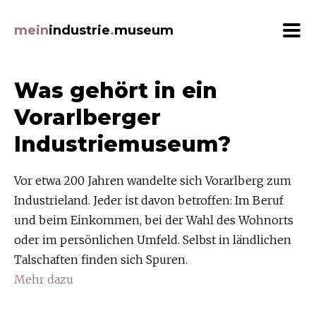
Beiträge Filtern
mein
industrie
.
museum
Themen
Was gehört in ein
ArbeitnehmerInnen (22)
Vorarlberger
Architektur (24)
Industriemuseum?
Auszeichnungen (8)
Bildung (8)
Vor etwa 200 Jahren wandelte sich Vorarlberg zum
Ernährung (20)
Industrieland. Jeder ist davon betroffen: Im Beruf
Ereignisse (18)
und beim Einkommen, bei der Wahl des Wohnorts
Erfindungen (20)
oder im persönlichen Umfeld. Selbst in ländlichen
Erzeugnisse (38)
Talschaften finden sich Spuren.
Gebäude (33)
Mehr dazu
Grafik (12)