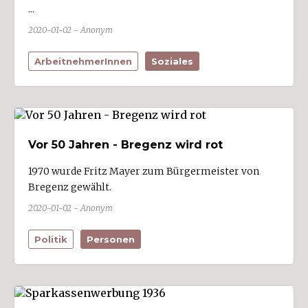
...
Klaus (1)
2020-01-02 - Anonym
Klösterle
Koblach (1)
ArbeitnehmerInnen
Soziales
Krumbach
Langen bei Bregenz
Langenegg
Vor 50 Jahren - Bregenz wird rot
Laterns
Lauterach (4)
1970 wurde Fritz Mayer zum Bürgermeister von
Bregenz gewählt.
Lech (1)
2020-01-02 - Anonym
Lingenau
Lochau (2)
Politik
Personen
Lorüns (1)
Ludesch (2)
Lustenau (22)