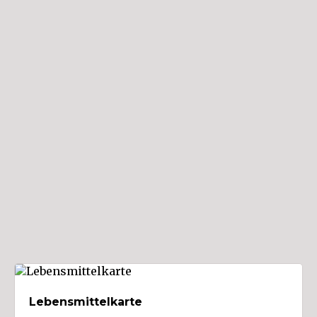
Ort
Alberschwende (1)
Altach (1)
Andelsbuch (1)
Au
Bartholomäberg (2)
Bezau (1)
Bildstein (2)
Bizau
Blons
Bludenz (14)
Bludesch (4)
Brand (1)
Lebensmittelkarte
Bregenz (21)