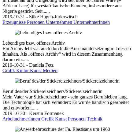
In Lustenau und Umgebung wird seit über 50 Jahren Ware (=
African Lace) für westafrikanische Kunden, insbesondere aus
Nigeria gestickt. Seit......
2019-10-31 - Silke Hagen-Jurkowitsch
Erzeugnisse
Personen
Unternehmen
UnternehmerInnen
Lebendiges bzw. offenes Archiv
Ein Archiv lebt v.a. auch durch die Auseinandersetzung mit dessen
Inhalten. Als „offenes Archiv“ wird in diesem Zusammenhang
darum ein......
2019-10-31 - Daniela Fetz
Grafik
Kultur
Kunst
Medien
Beruf des/der Stickereizeichners/Stickereizeichnerin
Mein Vater war Stickereizeichner - sein ganzes Berufsleben lang.
Die Technologie hat sich verändert: Es wurde händisch gearbeitet
und entworfen......
2019-10-30 - Kerstin Formanek
ArbeitnehmerInnen
Grafik
Kunst
Personen
Technik