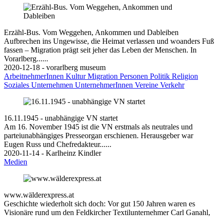
Erzähl-Bus. Vom Weggehen, Ankommen und Dableiben
Aufbrechen ins Ungewisse, die Heimat verlassen und woanders Fuß
fassen – Migration prägt seit jeher das Leben der Menschen. In
Vorarlberg......
2020-12-18 - vorarlberg museum
ArbeitnehmerInnen
Kultur
Migration
Personen
Politik
Religion
Soziales
Unternehmen
UnternehmerInnen
Vereine
Verkehr
16.11.1945 - unabhängige VN startet
Am 16. November 1945 ist die VN erstmals als neutrales und
parteiunabhängiges Presseorgan erschienen. Herausgeber war
Eugen Russ und Chefredakteur......
2020-11-14 - Karlheinz Kindler
Medien
www.wälderexpress.at
Geschichte wiederholt sich doch: Vor gut 150 Jahren waren es
Visionäre rund um den Feldkircher Textilunternehmer Carl Ganahl,