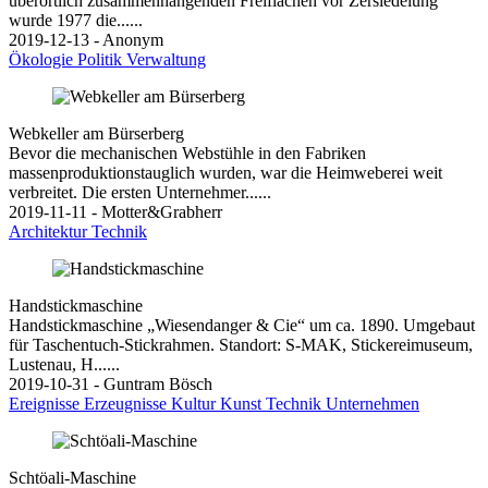
überörtlich zusammenhängenden Freiflächen vor Zersiedelung
wurde 1977 die......
2019-12-13 - Anonym
Ökologie
Politik
Verwaltung
Webkeller am Bürserberg
Bevor die mechanischen Webstühle in den Fabriken
massenproduktionstauglich wurden, war die Heimweberei weit
verbreitet. Die ersten Unternehmer......
2019-11-11 - Motter&Grabherr
Architektur
Technik
Handstickmaschine
Handstickmaschine „Wiesendanger & Cie“ um ca. 1890. Umgebaut
für Taschentuch-Stickrahmen. Standort: S-MAK, Stickereimuseum,
Lustenau, H......
2019-10-31 - Guntram Bösch
Ereignisse
Erzeugnisse
Kultur
Kunst
Technik
Unternehmen
Schtöali-Maschine