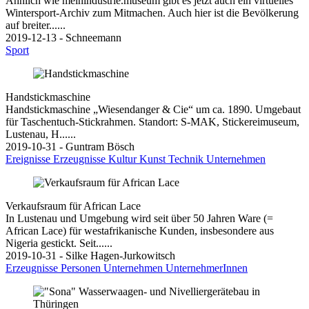
Ähnlich wie meinindustrie.museum gibt es jetzt auch ein virtuelles
Wintersport-Archiv zum Mitmachen. Auch hier ist die Bevölkerung
auf breiter......
2019-12-13 - Schneemann
Sport
Handstickmaschine
Handstickmaschine „Wiesendanger & Cie“ um ca. 1890. Umgebaut
für Taschentuch-Stickrahmen. Standort: S-MAK, Stickereimuseum,
Lustenau, H......
2019-10-31 - Guntram Bösch
Ereignisse
Erzeugnisse
Kultur
Kunst
Technik
Unternehmen
Verkaufsraum für African Lace
In Lustenau und Umgebung wird seit über 50 Jahren Ware (=
African Lace) für westafrikanische Kunden, insbesondere aus
Nigeria gestickt. Seit......
2019-10-31 - Silke Hagen-Jurkowitsch
Erzeugnisse
Personen
Unternehmen
UnternehmerInnen